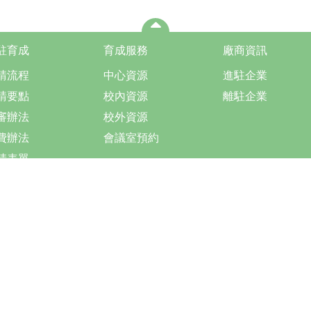
駐育成
育成服務
廠商資訊
請流程
中心資源
進駐企業
請要點
校內資源
離駐企業
審辦法
校外資源
費辦法
會議室預約
請表單
pyright © 2026 國立臺灣大學創新育成中心
+886-2-2369-9141
+886-2-2362-3163
 : 10087 臺北市中正區思源街18號