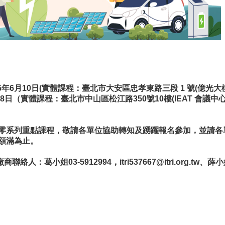
6月10日(實體課程：臺北市大安區忠孝東路三段 1 號(億光大樓
8日（實體課程：臺北市中山區松江路350號10樓(IEAT 會議中心
零系列重點課程，敬請各單位協助轉知及踴躍報名參加，並請各單位
額滿為止。
絡人：葛小姐03-5912994，
itri537667@itri.org.tw
、薛小姐