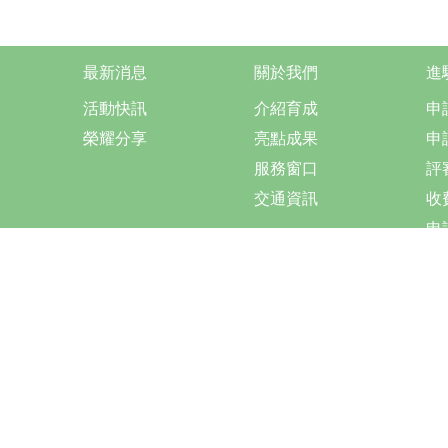
最新消息
關於我們
進
活動快訊
介紹育成
申
榮耀分享
亮點成果
申
服務窗口
評
交通資訊
收
申
更新日期
2026-07-20
Co
電話：
傳真：
地址