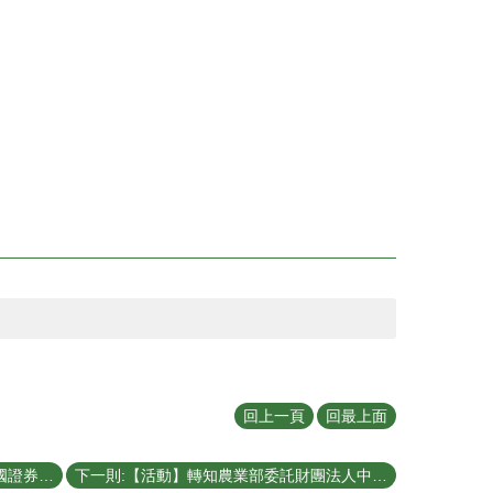
回上一頁
回最上面
上一則:【公告】轉知財團法人中華民國證券櫃檯買賣中心「創櫃板管理辦法」修正，自即日起施行。
下一則:【活動】轉知農業部委託財團法人中衛發展中心辦理「第十屆科技農企業菁創獎」遴選活動訊息。