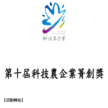
產
學
合
作
總
中
心
網
站
導
覽
English
最
新
消
息
關
於
【活動轉知】
我