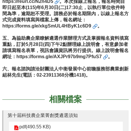
聯
https://reurl.cc/N2n4D5
。本次採線上報名，報名時間自
絡
即日起至本(115)年6月30日(二)17:30止，以執行單位收件時
我
間為準，逾期恕不受理。請務必於報名期限內，以線上報名方
們
式完成資料填寫與檔案上傳，報名網址：
https://forms.gle/xkgSmUL4HByK1c6D9
。
五、為協助農企業瞭解遴選作業辦理方式及掌握報名資料填寫
重點，訂於5月28日(四)下午2點辦理線上說明會，有意參加者
請填寫報名表單，視訊會議資訊將另行提供。線上說明會報名
網址：
https://forms.gle/AXJPr97b9mg7PfuS7
。
六、報名諮詢請洽財團法人中衛發展中心前瞻服務部農業創新
組林先生(電話：02-23911368分機1418)。
相關檔案
第十屆科技農企業菁創獎遴選須知
pdf(490.55 KB)