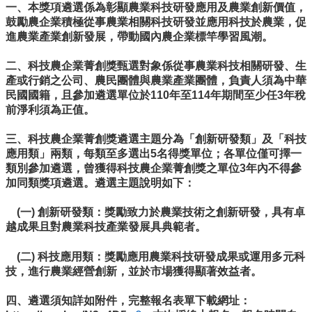
們
一、本獎項遴選係為彰顯農業科技研發應用及農業創新價值，
鼓勵農企業積極從事農業相關科技研發並應用科技於農業，促
進
進農業產業創新發展，帶動國內農企業標竿學習風潮。
駐
育
二、科技農企業菁創獎甄選對象係從事農業科技相關研發、生
成
產或行銷之公司、農民團體與農業產業團體，負責人須為中華
民國國籍，且參加遴選單位於110年至114年期間至少任3年稅
育
前淨利須為正值。
成
服
三、科技農企業菁創獎遴選主題分為「創新研發類」及「科技
務
應用類」兩類，每類至多選出5名得獎單位；各單位僅可擇一
類別參加遴選，曾獲得科技農企業菁創獎之單位3年內不得參
廠
加同類獎項遴選。遴選主題說明如下：
商
資
(一) 創新研發類：獎勵致力於農業技術之創新研發，具有卓
訊
越成果且對農業科技產業發展具典範者。
相
(二) 科技應用類：獎勵應用農業科技研發成果或運用多元科
關
技，進行農業經營創新，並於市場獲得顯著效益者。
法
規
四、遴選須知詳如附件，完整報名表單下載網址：