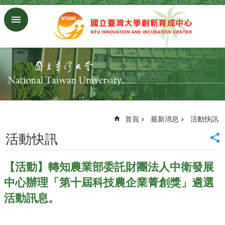
跳到主要內容區塊
進
階
搜
尋
回
首
頁
臺
大
首頁
最新消息
活動快訊
首
活動快訊
頁
研
究
【活動】轉知農業部委託財團法人中衛發展
發
中心辦理「第十屆科技農企業菁創獎」遴選
展
處
活動訊息。
首
頁