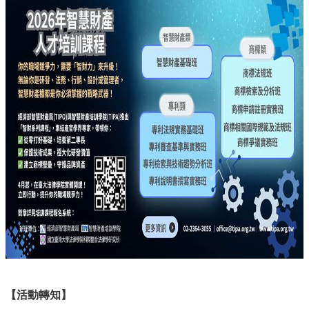
產
學
合
作
總
中
心
網
站
導
覽
English
最
新
消
息
關
於
【活動轉知】
我