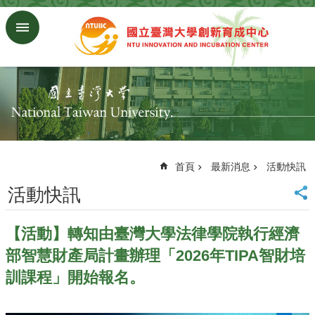
跳到主要內容區塊
進
階
搜
尋
回
首
頁
臺
大
首頁
最新消息
活動快訊
首
活動快訊
頁
研
究
【活動】轉知由臺灣大學法律學院執行經濟
發
部智慧財產局計畫辦理「2026年TIPA智財培
展
處
訓課程」開始報名。
首
頁