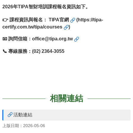
們
2026年TIPA智財培訓課程報名資訊如下。
進
駐
👉 課程資訊與報名：
TIPA官網
(
https://tipa-
育
certify.com.tw/tipa/courses
)
成
📧 詢問信箱：
office@tipa.org.tw
育
成
📞 專線服務：(02) 2364-3055
服
務
廠
商
資
訊
相關連結
相
關
活動連結
法
規
上版日期：2026-05-06