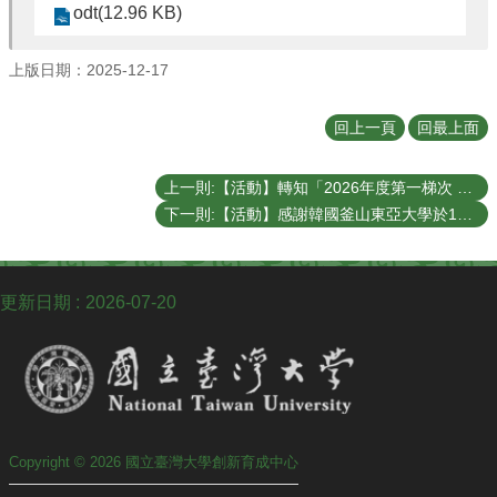
聯
odt(12.96 KB)
絡
我
上版日期：2025-12-17
們
回上一頁
回最上面
上一則:【活動】轉知「2026年度第一梯次 FITI新創團隊徵選」已開始徵件，並延長至2026年1月6日中午12:00截止，歡迎報名參加！
下一則:【活動】感謝韓國釜山東亞大學於114/11/20蒞臨本校育成中心參訪交流！
更新日期
2026-07-20
Copyright © 2026 國立臺灣大學創新育成中心