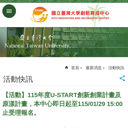
跳到主要內容區塊
進
階
搜
尋
回
首
頁
臺
大
首頁
最新消息
活動快訊
首
活動快訊
頁
研
究
【活動】115年度U-START創新創業計畫及
發
原漾計畫，本中心即日起至115/01/29 15:00
展
處
止受理報名。
首
頁