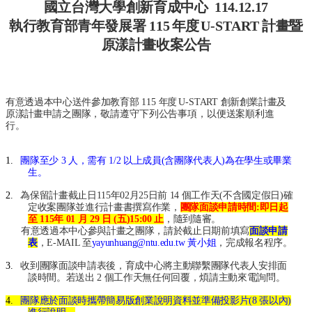
國立台灣大學創新育成中心 114.12.17
產
學
執行教育部青年發展署
115
年度
U-START
計畫暨
合
原漾計畫收案公告
作
總
中
心
有意透過本中心送件參加教育部
115
年度
U-START
創新創業計畫及
網
原漾計畫申請
之團隊，敬請遵守下列公告事項，以便送案順利進
行。
站
導
覽
1.
團隊至少
3
人，需有
1/2
以上成員
(
含團隊代表人
)
為在學生或畢業
生。
English
2.
為保留計畫截止日
115
年
02
月
25
日前
14
個工作天
(
不含國定假日
)
確
最
定收案團隊並進行計畫書撰寫作業，
團隊面談申請時間
:
即日起
新
至
115
年
01
月
29
日
(
五
)15:00
止
，隨到隨審。
消
有意透過本中心參與計畫之團隊，請於截止日期前填寫
面談申請
表
，
E-MAIL
至
yayunhuang@ntu.edu.tw
黃小姐
，完成報名程序。
息
3.
收到團隊面談申請表後，育成中心將主動聯繫團隊代表人安排面
關
談時間。若送出
2
個工作天無任何回覆，煩請主動來電詢問。
於
4.
團隊應於面談時攜帶簡易版創業說明資料並準備投影片
(8
張以內
)
我