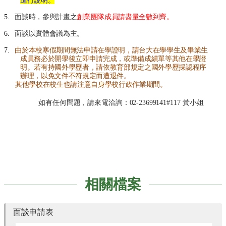
進行說明。
們
5.
面談時，參與計畫之
創業團隊成員請盡量全數到齊。
進
駐
6.
面談以實體會議為主。
育
7.
由於本校寒假期間無法申請在學證明，請台大在學學生及畢業生
成
成員務必於開學後立即申請完成，或準備成績單等其他在學證
明。若有持國外學歷者，請依教育部規定之國外學歷採認程序
育
辦理，以免文件不符規定而遭退件。
成
其他學校在校生也請注意自身學校行政作業期間。
服
如有任何問題，請來電洽詢：
02-23699141#117
黃小姐
務
廠
商
資
訊
相
相關檔案
關
法
規
面談申請表