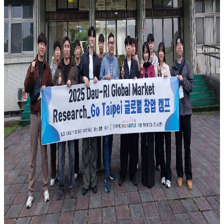
們
進
駐
育
成
育
成
服
務
廠
商
資
訊
相
關
法
規