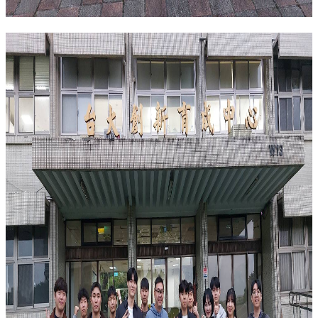
聯
絡
我
們