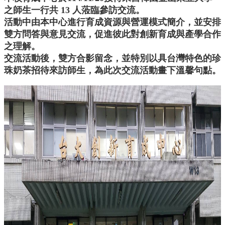
產
之師生一行共 13 人蒞臨參訪交流。
學
活動中由本中心進行育成資源與營運模式簡介，並安排
合
雙方問答與意見交流，促進彼此對創新育成與產學合作
作
之理解。
總
交流活動後，雙方合影留念，並特別以具台灣特色的珍
中
心
珠奶茶招待來訪師生，為此次交流活動畫下溫馨句點。
網
站
導
覽
English
最
新
消
息
關
於
我