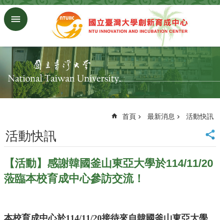
跳到主要內容區塊
進
階
搜
尋
回
首
頁
臺
大
首頁
最新消息
活動快訊
首
活動快訊
頁
研
究
【活動】感謝韓國釜山東亞大學於114/11/20
發
蒞臨本校育成中心參訪交流！
展
處
首
頁
本校育成中心於114/11/20接待來自韓國釜山東亞大學