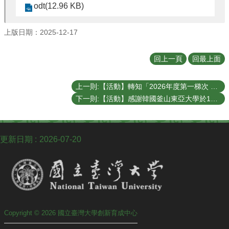
聯
odt(12.96 KB)
絡
我
上版日期：2025-12-17
們
回上一頁
回最上面
上一則:【活動】轉知「2026年度第一梯次 FITI新創團隊徵選」已開始徵件，並延長至2026年1月6日中午12:00截止，歡迎報名參加！
下一則:【活動】感謝韓國釜山東亞大學於114/11/20蒞臨本校育成中心參訪交流！
更新日期
2026-07-20
Copyright © 2026 國立臺灣大學創新育成中心