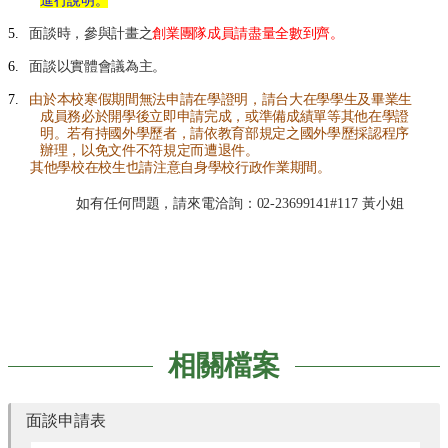
進行說明。
們
5.
面談時，參與計畫之
創業團隊成員請盡量全數到齊。
進
駐
6.
面談以實體會議為主。
育
7.
由於本校寒假期間無法申請在學證明，請台大在學學生及畢業生
成
成員務必於開學後立即申請完成，或準備成績單等其他在學證
明。若有持國外學歷者，請依教育部規定之國外學歷採認程序
育
辦理，以免文件不符規定而遭退件。
成
其他學校在校生也請注意自身學校行政作業期間。
服
如有任何問題，請來電洽詢：
02-23699141#117
黃小姐
務
廠
商
資
訊
相
相關檔案
關
法
規
面談申請表