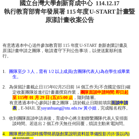
國立台灣大學創新育成中心 114.12.17
產
學
執行教育部青年發展署
115
年度
U-START
計畫暨
合
原漾計畫收案公告
作
總
中
心
有意透過本中心送件參加教育部
115
年度
U-START
創新創業計畫及
網
原漾計畫申請
之團隊，敬請遵守下列公告事項，以便送案順利進
行。
站
導
覽
1.
團隊至少
3
人，需有
1/2
以上成員
(
含團隊代表人
)
為在學生或畢業
生。
English
2.
為保留計畫截止日
115
年
02
月
25
日前
14
個工作天
(
不含國定假日
)
確
最
定收案團隊並進行計畫書撰寫作業，
團隊面談申請時間
:
即日起
新
至
115
年
01
月
29
日
(
五
)15:00
止
，隨到隨審。
消
有意透過本中心參與計畫之團隊，請於截止日期前填寫
面談申請
表
，
E-MAIL
至
yayunhuang@ntu.edu.tw
黃小姐
，完成報名程序。
息
3.
收到團隊面談申請表後，育成中心將主動聯繫團隊代表人安排面
關
談時間。若送出
2
個工作天無任何回覆，煩請主動來電詢問。
於
4.
團隊應於面談時攜帶簡易版創業說明資料並準備投影片
(8
張以內
)
我