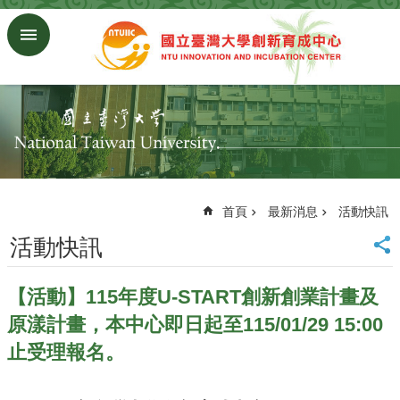
跳到主要內容區塊
進
階
搜
尋
回
首
頁
臺
大
首頁
最新消息
活動快訊
首
活動快訊
頁
研
究
【活動】115年度U-START創新創業計畫及
發
原漾計畫，本中心即日起至115/01/29 15:00
展
處
止受理報名。
首
頁