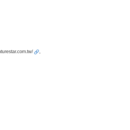
nturestar.com.tw/
。