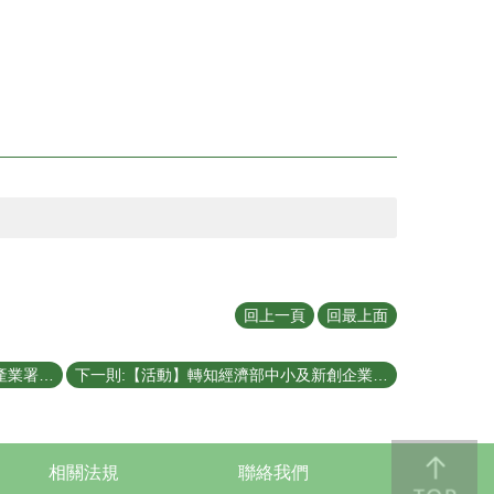
回上一頁
回最上面
上一則:【活動】轉知數位發展部數位產業署「DIGITAL+數位創新補助平台計畫」項下之115年度「數位服務創新補助計畫」徵案及說明會資訊。
下一則:【活動】轉知經濟部中小及新創企業署辦理「新創事業獎」選拔活動，報名時間自即日起至6月1日下午5時止。
相關法規
聯絡我們