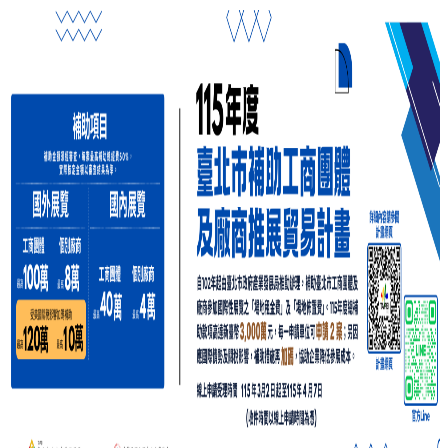
產
學
合
作
總
中
心
網
站
導
覽
English
最
新
消
息
關
於
我