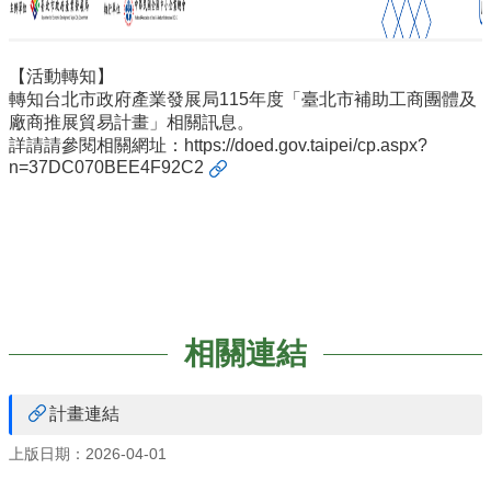
們
進
駐
【活動轉知】
育
轉知台北市政府產業發展局115年度「臺北市補助工商團體及
成
廠商推展貿易計畫」相關訊息。
詳請請參閱相關網址：
https://doed.gov.taipei/cp.aspx?
育
n=37DC070BEE4F92C2
成
服
務
廠
商
資
訊
相關連結
相
關
計畫連結
法
規
上版日期：2026-04-01