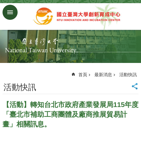
跳到主要內容區塊
進
階
搜
尋
回
首
頁
臺
大
首頁
最新消息
活動快訊
首
活動快訊
頁
研
究
【活動】轉知台北市政府產業發展局115年度
發
「臺北市補助工商團體及廠商推展貿易計
展
處
畫」相關訊息。
首
頁