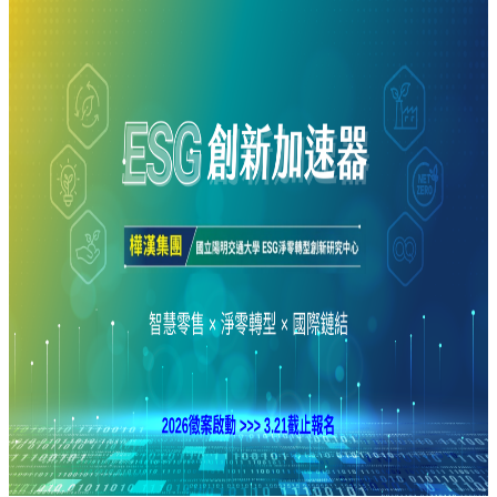
產
學
合
作
總
中
心
網
站
導
覽
English
最
新
消
息
關
於
我