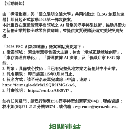
們
【活動轉知】
進
由「樺漢集團」與「國立陽明交通大學」共同推動之【ESG 創新加速
駐
器】即日起正式啟動2026第一梯次徵案。
育
本計畫旨在匯聚智慧零售領域之 AI 引擎與淨零轉型技術，協助具潛力
之新創企業對接全球零售供應鏈，並提供實質硬體設備支援與投資契
成
機。
育
「2026 ESG 創新加速器」徵案重點摘要如下：
成
1. 徵案領域： 聚焦智慧零售四大主題，包含「場域互動體驗創新」、
服
「庫存管理自動化」、「營運數據 AI 決策」及「低碳店家 ESG 節
務
能」。
2. 對象：具備核心技術，且已有完整落地方案之新創與中小企業。
廠
3. 報名期限： 即日起至115年3月18日止。
商
4. 報名方式：請至報名表單完成線上申請，連結：
資
https://forms.gle/eMv8zLSQR91MGakw6。
訊
5. 計畫說明： https://reurl.cc/OR9Vl7 。
相
如有任何疑問，請逕行聯繫ESG淨零轉型創新研究中心，聯絡資訊：
關
林小姐(03)571-2121分機59374，或信箱：esgcenter@nycu.edu.tw。
法
規
相關連結