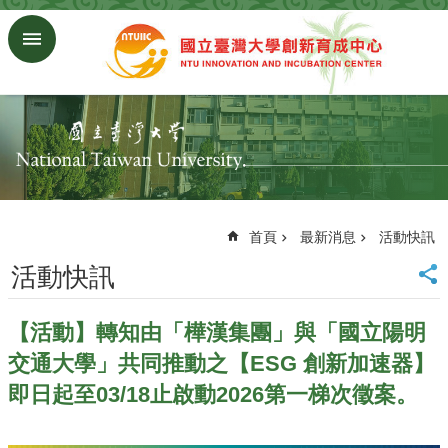
跳到主要內容區塊
進
階
搜
尋
回
首
頁
臺
大
首頁
最新消息
活動快訊
首
活動快訊
頁
研
究
【活動】轉知由「樺漢集團」與「國立陽明
發
交通大學」共同推動之【ESG 創新加速器】
展
處
即日起至03/18止啟動2026第一梯次徵案。
首
頁