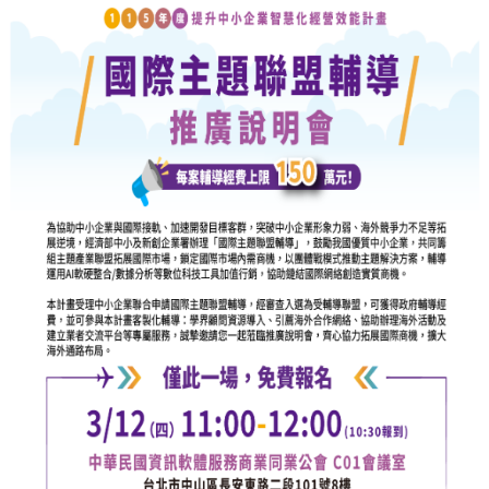
產
學
合
作
總
中
心
網
站
導
覽
English
最
新
消
息
關
於
我