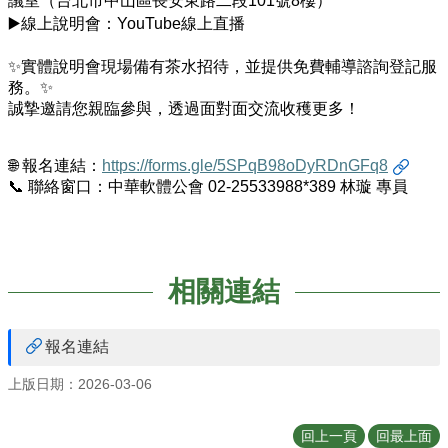
議室（台北市中山區長安東路二段
聯
101
號
8
樓）
絡
▶️
線上說明會：
YouTube
線上直播
我
們
✨
實體說明會現場備有茶水招待，並提供免費輔導諮詢登記服
務。
✨
誠摯邀請您親臨參與，透過面對面交流收穫更多！
🌐
報名連結：
https://forms.gle/5SPqB98oDyRDnGFq8
📞
聯絡窗口：中華軟體公會
02-25533988*389
林璇 專員
相關連結
報名連結
上版日期：2026-03-06
回上一頁
回最上面