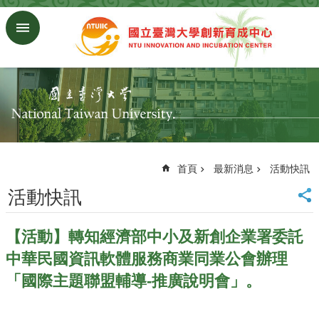
跳到主要內容區塊
進
階
搜
尋
回
首
頁
臺
大
首頁
最新消息
活動快訊
首
活動快訊
頁
研
究
【活動】轉知經濟部中小及新創企業署委託
發
中華民國資訊軟體服務商業同業公會辦理
展
處
「國際主題聯盟輔導-推廣說明會」。
首
頁