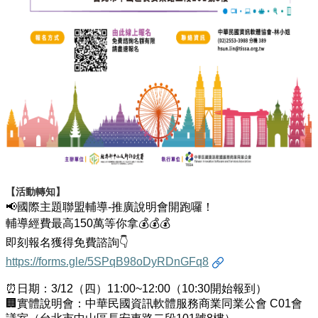
們
進
駐
育
成
育
成
服
務
廠
商
【活動轉知】
資
📢
國際主題聯盟輔導
-
推廣說明會開跑囉！
訊
輔導經費最高
150
萬等你拿
💰💰💰
即刻報名獲得免費諮詢
👇
相
https://forms.gle/5SPqB98oDyRDnGFq8
關
法
⏰
日期：
3/12
（四）
11:00~12:00
（
10:30
開始報到）
規
🏢
實體說明會：中華民國資訊軟體服務商業同業公會
C01
會